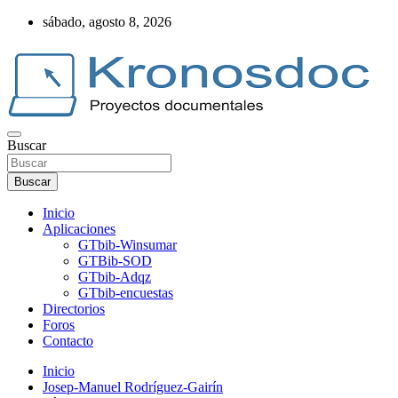
Saltar
sábado, agosto 8, 2026
al
contenido
Buscar
Web Kronosdoc
Buscar
Inicio
Aplicaciones
GTbib-Winsumar
GTBib-SOD
GTbib-Adqz
GTbib-encuestas
Directorios
Foros
Contacto
Inicio
Josep-Manuel Rodríguez-Gairín