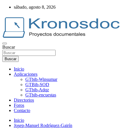
Saltar
sábado, agosto 8, 2026
al
contenido
Buscar
Web Kronosdoc
Buscar
Inicio
Aplicaciones
GTbib-Winsumar
GTBib-SOD
GTbib-Adqz
GTbib-encuestas
Directorios
Foros
Contacto
Inicio
Josep-Manuel Rodríguez-Gairín