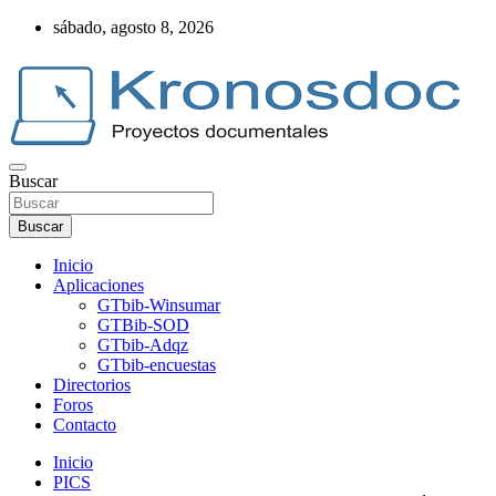
Saltar
sábado, agosto 8, 2026
al
contenido
Buscar
Web Kronosdoc
Buscar
Inicio
Aplicaciones
GTbib-Winsumar
GTBib-SOD
GTbib-Adqz
GTbib-encuestas
Directorios
Foros
Contacto
Inicio
PICS