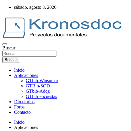
Saltar
sábado, agosto 8, 2026
al
contenido
Buscar
Web Kronosdoc
Buscar
Inicio
Aplicaciones
GTbib-Winsumar
GTBib-SOD
GTbib-Adqz
GTbib-encuestas
Directorios
Foros
Contacto
Inicio
Aplicaciones