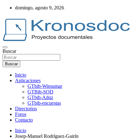
Saltar
domingo, agosto 9, 2026
al
contenido
Buscar
Web Kronosdoc
Buscar
Inicio
Aplicaciones
GTbib-Winsumar
GTBib-SOD
GTbib-Adqz
GTbib-encuestas
Directorios
Foros
Contacto
Inicio
Josep-Manuel Rodríguez-Gairín