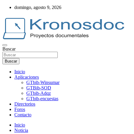
Saltar
domingo, agosto 9, 2026
al
contenido
Buscar
Web Kronosdoc
Buscar
Inicio
Aplicaciones
GTbib-Winsumar
GTBib-SOD
GTbib-Adqz
GTbib-encuestas
Directorios
Foros
Contacto
Inicio
Noticia