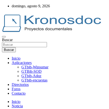
Saltar
domingo, agosto 9, 2026
al
contenido
Buscar
Web Kronosdoc
Buscar
Inicio
Aplicaciones
GTbib-Winsumar
GTBib-SOD
GTbib-Adqz
GTbib-encuestas
Directorios
Foros
Contacto
Inicio
Noticia