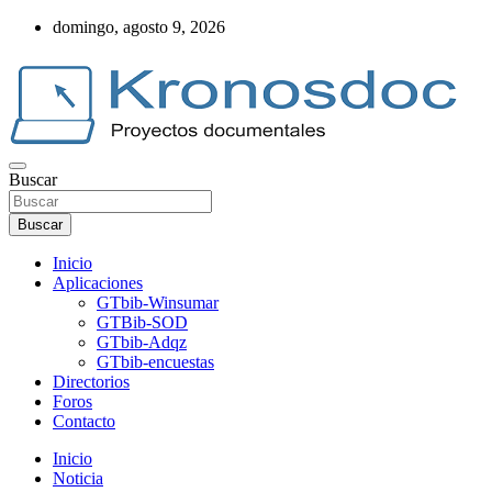
Saltar
domingo, agosto 9, 2026
al
contenido
Buscar
Web Kronosdoc
Buscar
Inicio
Aplicaciones
GTbib-Winsumar
GTBib-SOD
GTbib-Adqz
GTbib-encuestas
Directorios
Foros
Contacto
Inicio
Noticia