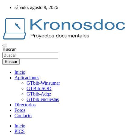
Saltar
sábado, agosto 8, 2026
al
contenido
Buscar
Web Kronosdoc
Buscar
Inicio
Aplicaciones
GTbib-Winsumar
GTBib-SOD
GTbib-Adqz
GTbib-encuestas
Directorios
Foros
Contacto
Inicio
PICS