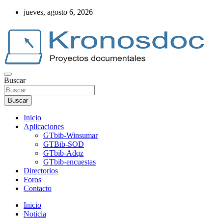
Saltar
jueves, agosto 6, 2026
al
contenido
Buscar
Web Kronosdoc
Buscar
Inicio
Aplicaciones
GTbib-Winsumar
GTBib-SOD
GTbib-Adqz
GTbib-encuestas
Directorios
Foros
Contacto
Inicio
Noticia