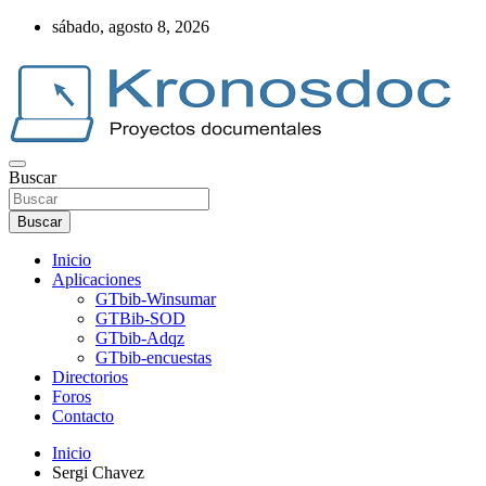
Saltar
sábado, agosto 8, 2026
al
contenido
Buscar
Web Kronosdoc
Buscar
Inicio
Aplicaciones
GTbib-Winsumar
GTBib-SOD
GTbib-Adqz
GTbib-encuestas
Directorios
Foros
Contacto
Inicio
Sergi Chavez