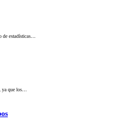
o de estadísticas…
n, ya que los…
pos