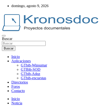
Saltar
domingo, agosto 9, 2026
al
contenido
Buscar
Web Kronosdoc
Buscar
Inicio
Aplicaciones
GTbib-Winsumar
GTBib-SOD
GTbib-Adqz
GTbib-encuestas
Directorios
Foros
Contacto
Inicio
Noticia