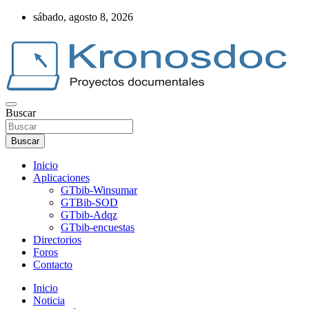
Saltar
sábado, agosto 8, 2026
al
contenido
Buscar
Web Kronosdoc
Buscar
Inicio
Aplicaciones
GTbib-Winsumar
GTBib-SOD
GTbib-Adqz
GTbib-encuestas
Directorios
Foros
Contacto
Inicio
Noticia