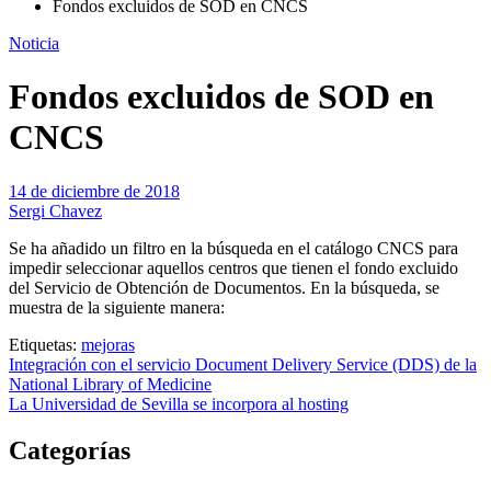
Fondos excluidos de SOD en CNCS
Noticia
Fondos excluidos de SOD en
CNCS
14 de diciembre de 2018
Sergi Chavez
Se ha añadido un filtro en la búsqueda en el catálogo CNCS para
impedir seleccionar aquellos centros que tienen el fondo excluido
del Servicio de Obtención de Documentos. En la búsqueda, se
muestra de la siguiente manera:
Etiquetas:
mejoras
Navegación
Integración con el servicio Document Delivery Service (DDS) de la
National Library of Medicine
de
La Universidad de Sevilla se incorpora al hosting
entradas
Categorías