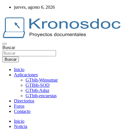
Saltar
jueves, agosto 6, 2026
al
contenido
Buscar
Web Kronosdoc
Buscar
Inicio
Aplicaciones
GTbib-Winsumar
GTBib-SOD
GTbib-Adqz
GTbib-encuestas
Directorios
Foros
Contacto
Inicio
Noticia