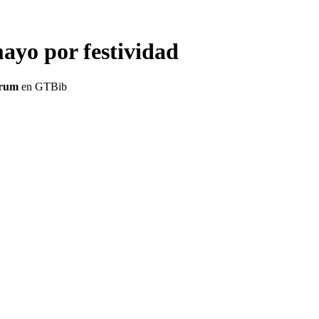
mayo por festividad
orum
en GTBib