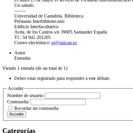
Un saludo.
——-
Universidad de Cantabria. Biblioteca
Préstamo Interbibliotecario
Edificio Interfacultativo
Avda. de los Castros s/n 39005 Santander España
Tf.: 34 942 201205
Correo electrónico:
pi@unican.es
Autor
Entradas
Viendo 1 entrada (de un total de 1)
Debes estar registrado para responder a este debate.
Acceder
Nombre de usuario:
Contraseña:
Recordar mi contraseña
Acceder
Categorías