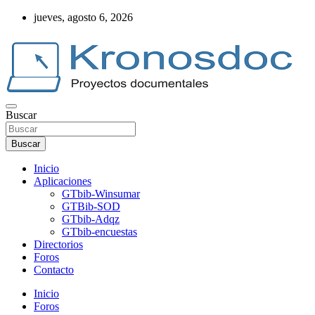
Saltar
jueves, agosto 6, 2026
al
contenido
Buscar
Web Kronosdoc
Buscar
Inicio
Aplicaciones
GTbib-Winsumar
GTBib-SOD
GTbib-Adqz
GTbib-encuestas
Directorios
Foros
Contacto
Inicio
Foros